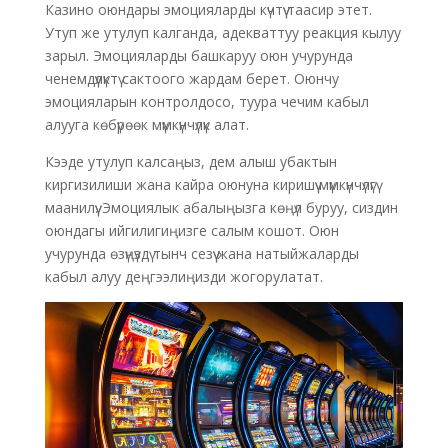
Казино оюндары эмоцияларды күчтүү таасир этет.
Утуп же утулуп калганда, адекваттуу реакция кылуу
зарыл. Эмоцияларды башкаруу оюн учурунда
ченемдүүлүктү сактоого жардам берет. Оюнчу
эмоцияларын контролдосо, туура чечим кабыл
алууга көбүрөөк мүмкүнчүлүк алат.
Кээде утулуп калсаңыз, дем алыш убактын
киргизилиши жана кайра оюнуна киришүү мүмкүнчүлүгү
маанилүү. Эмоциялык абалыңызга көңүл буруу, сиздин
оюндагы ийгилигиңизге салым кошот. Оюн
учурунда өзүңүздү тынч сезүү жана натыйжаларды
кабыл алуу деңгээлиңизди жогорулатат.