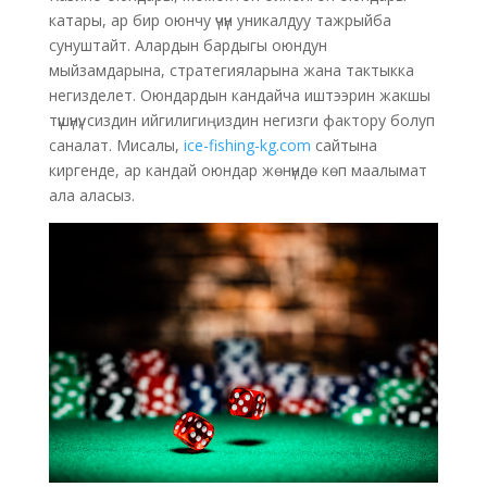
катары, ар бир оюнчу үчүн уникалдуу тажрыйба
сунуштайт. Алардын бардыгы оюндун
мыйзамдарына, стратегияларына жана тактыкка
негизделет. Оюндардын кандайча иштээрин жакшы
түшүнүү, сиздин ийгилигиңиздин негизги фактору болуп
саналат. Мисалы,
ice-fishing-kg.com
сайтына
киргенде, ар кандай оюндар жөнүндө көп маалымат
ала аласыз.