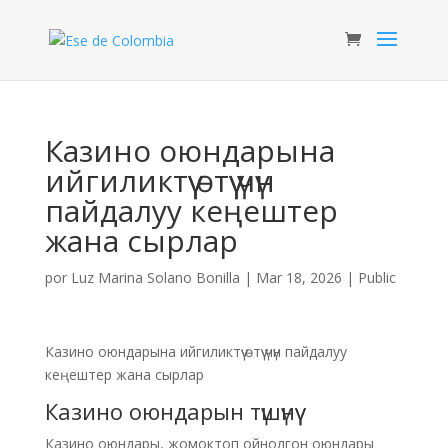
Казино оюндарына
ийгиликтүү өтүү үчүн
пайдалуу кеңештер
жана сырлар
por
Luz Marina Solano Bonilla
|
Mar 18, 2026
|
Public
Казино оюндарына ийгиликтүү өтүү үчүн пайдалуу
кеңештер жана сырлар
Казино оюндарын түшүнүү
Казино оюндары, жомоктоп ойнолгон оюндары