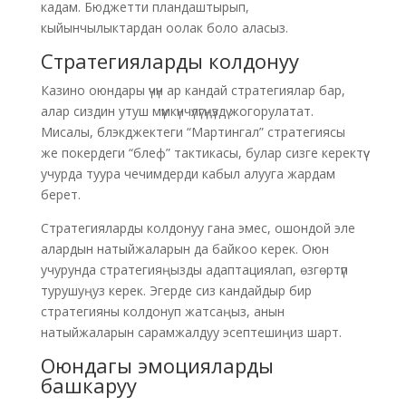
кадам. Бюджетти пландаштырып,
кыйынчылыктардан оолак боло аласыз.
Стратегияларды колдонуу
Казино оюндары үчүн ар кандай стратегиялар бар,
алар сиздин утуш мүмкүнчүлүгүңүздү жогорулатат.
Мисалы, блэкджектеги “Мартингал” стратегиясы
же покердеги “блеф” тактикасы, булар сизге керектүү
учурда туура чечимдерди кабыл алууга жардам
берет.
Стратегияларды колдонуу гана эмес, ошондой эле
алардын натыйжаларын да байкоо керек. Оюн
учурунда стратегияңызды адаптациялап, өзгөртүп
турушуңуз керек. Эгерде сиз кандайдыр бир
стратегияны колдонуп жатсаңыз, анын
натыйжаларын сарамжалдуу эсептешиңиз шарт.
Оюндагы эмоцияларды
башкаруу