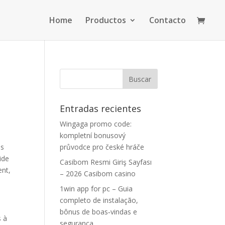
Home
Productos
Contacto
Entradas recientes
Wingaga promo code:
kompletní bonusový
es
průvodce pro české hráče
ide
Casibom Resmi Giriş Sayfası
ent,
– ​2026 Casibom casino
1win app for pc – Guia
completo de instalação,
bônus de boas‑vindas e
s à
segurança