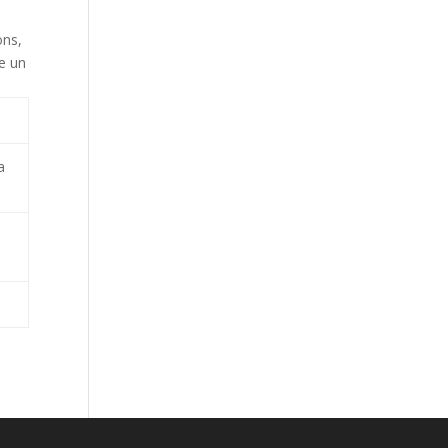
ons,
me un
a