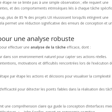
 étape ne se limite pas à une simple observation ; elle requiert une
ntes, et des comportements intrinsèques liés à chaque tâche spécifi
, plus de 85 % des projets UX réussissent lorsqu’ils intègrent une
la permet une réduction significative des erreurs de conception et u
our une analyse robuste
pour effectuer une
analyse de la tâche
efficace, dont :
teur dans son environnement naturel pour capter ses actions réelles.
s intentions, motivations et difficultés rencontrées lors de l’exécution 
ape par étape les actions et décisions pour visualiser la complexité
d’efficacité pour détecter les points faibles dans la réalisation des tâc
nit une compréhension claire qui guide la conception d’interfaces mie
ilisateurs. » – John Sweller, expert en ergonomie cognitive.