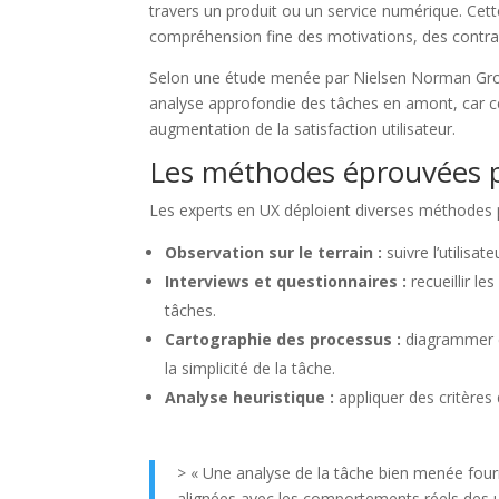
travers un produit ou un service numérique. Cette
compréhension fine des motivations, des contrai
Selon une étude menée par Nielsen Norman Group
analyse approfondie des tâches en amont, car ce
augmentation de la satisfaction utilisateur.
Les méthodes éprouvées p
Les experts en UX déploient diverses méthodes 
Observation sur le terrain :
suivre l’utilisa
Interviews et questionnaires :
recueillir le
tâches.
Cartographie des processus :
diagrammer ét
la simplicité de la tâche.
Analyse heuristique :
appliquer des critères 
> « Une analyse de la tâche bien menée four
alignées avec les comportements réels des ut