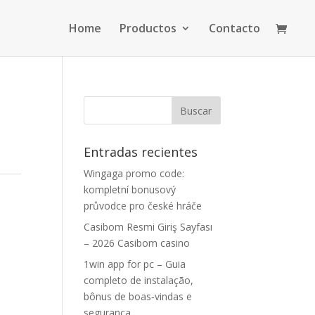
Home
Productos
Contacto
Entradas recientes
Wingaga promo code:
kompletní bonusový
průvodce pro české hráče
Casibom Resmi Giriş Sayfası
– ​2026 Casibom casino
1win app for pc – Guia
completo de instalação,
bônus de boas‑vindas e
segurança