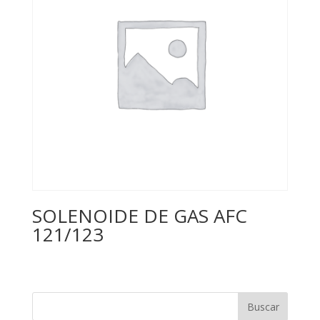
SOLENOIDE DE GAS AFC
121/123