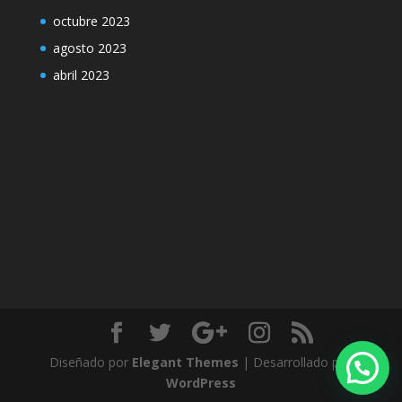
octubre 2023
agosto 2023
abril 2023
Diseñado por
Elegant Themes
| Desarrollado por
WordPress