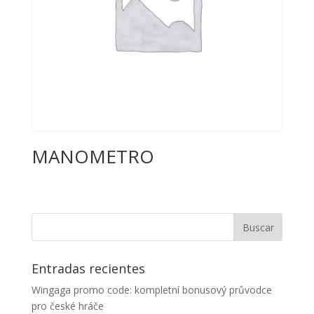
MANOMETRO
Entradas recientes
Wingaga promo code: kompletní bonusový průvodce
pro české hráče