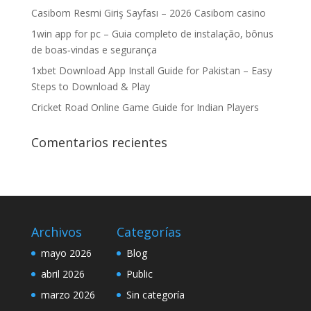
Casibom Resmi Giriş Sayfası – ​2026 Casibom casino
1win app for pc – Guia completo de instalação, bônus
de boas‑vindas e segurança
1xbet Download App Install Guide for Pakistan – Easy
Steps to Download & Play
Cricket Road Online Game Guide for Indian Players
Comentarios recientes
Archivos
Categorías
mayo 2026
Blog
abril 2026
Public
marzo 2026
Sin categoría