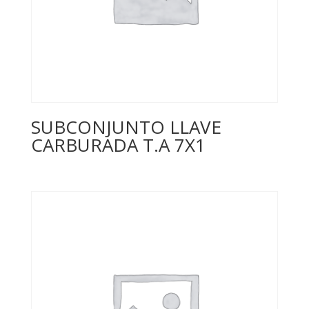
SUBCONJUNTO LLAVE
CARBURADA T.A 7X1